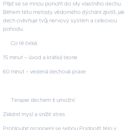
Přijď se se mnou ponořit do síly vlastního dechu.
Během této metody vědomého dýchání zjistíš, jak
dech ovlivňuje tvůj nervový systém a celkovou
pohodu.
🔹 Co tě čeká:
15 minut – úvod a krátká teorie
60 minut – vedená dechová praxe
🔹 Terapie dechem ti umožní:
Zklidnit mysl a snížit stres
Prohloubit propojení se sebou Podpořit tělo v