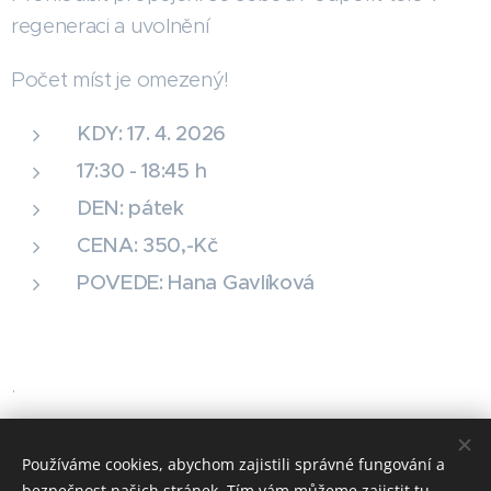
regeneraci a uvolnění
Počet míst je omezený!
KDY: 17. 4. 2026
17:30 - 18:45 h
DEN: pátek
CENA: 350,-Kč
POVEDE: Hana Gavlíková
.
Používáme cookies, abychom zajistili správné fungování a
Rezervace
bezpečnost našich stránek. Tím vám můžeme zajistit tu