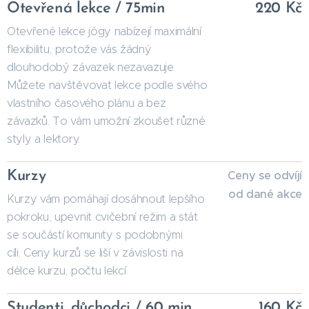
Otevřená lekce / 75min
220 Kč
Otevřené lekce jógy nabízejí maximální
flexibilitu, protože vás žádný
dlouhodobý závazek nezavazuje.
Můžete navštěvovat lekce podle svého
vlastního časového plánu a bez
závazků. To vám umožní zkoušet různé
styly a lektory.
Kurzy
Ceny se odvíjí
od dané akce
Kurzy vám pomáhají dosáhnout lepšího
pokroku, upevnit cvičební režim a stát
se součástí komunity s podobnými
cíli. Ceny kurzů se liší v závislosti na
délce kurzu, počtu lekcí
Studenti, důchodci / 60 min
160 Kč