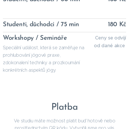
Studenti, důchodci / 75 min
180 Kč
Workshopy / Semináře
Ceny se odvíjí
od dané akce
Speciální událost, která se zaměřuje na
prohlubování jógové praxe,
zdokonalení techniky a prozkoumání
konkrétních aspektů jógy.
Platba
Ve studiu máte možnost platit buď hotově nebo
prostřednictvím QR kódu. Vytvořili jsme pro vás