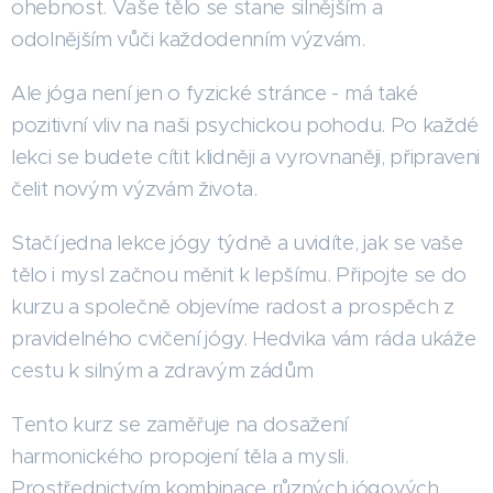
ohebnost. Vaše tělo se stane silnějším a
odolnějším vůči každodenním výzvám.
Ale jóga není jen o fyzické stránce - má také
pozitivní vliv na naši psychickou pohodu. Po každé
lekci se budete cítit klidněji a vyrovnaněji, připraveni
čelit novým výzvám života.
Stačí jedna lekce jógy týdně a uvidíte, jak se vaše
tělo i mysl začnou měnit k lepšímu. Připojte se do
kurzu a společně objevíme radost a prospěch z
pravidelného cvičení jógy. Hedvika vám ráda ukáže
cestu k silným a zdravým zádům
Tento kurz se zaměřuje na dosažení
harmonického propojení těla a mysli.
Prostřednictvím kombinace různých jógových