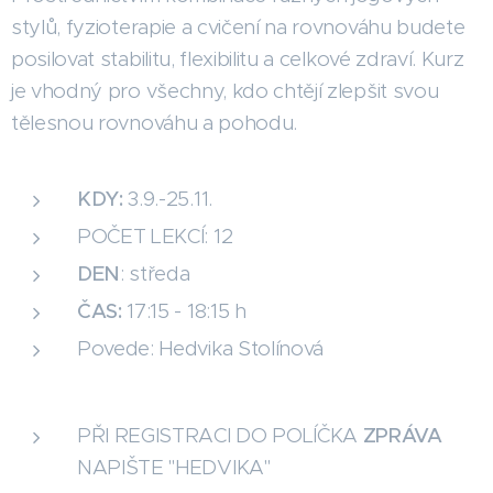
stylů, fyzioterapie a cvičení na rovnováhu budete
posilovat stabilitu, flexibilitu a celkové zdraví. Kurz
je vhodný pro všechny, kdo chtějí zlepšit svou
tělesnou rovnováhu a pohodu.
KDY:
3.9.-25.11.
POČET LEKCÍ: 12
DEN
: středa
ČAS:
17:15 - 18:15 h
Povede: Hedvika Stolínová
PŘI REGISTRACI DO POLÍČKA
ZPRÁVA
NAPIŠTE "HEDVIKA"