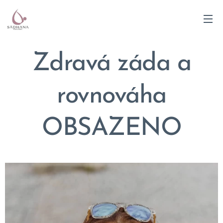
Z
dravá záda a
rovnováha
OBSAZENO