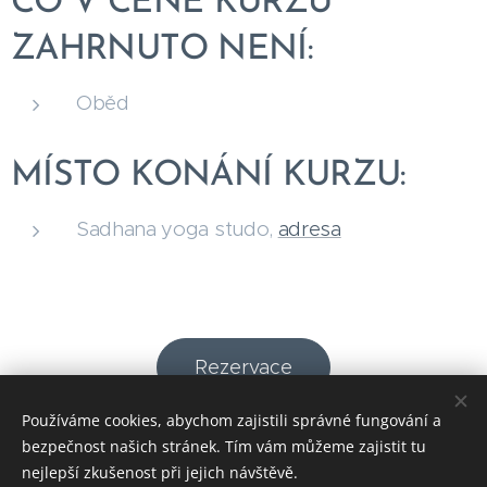
CO V CENĚ KURZU
ZAHRNUTO NENÍ:
Oběd
MÍSTO KONÁNÍ KURZU:
Sadhana yoga studo,
adresa
Rezervace
Používáme cookies, abychom zajistili správné fungování a
Zpět
bezpečnost našich stránek. Tím vám můžeme zajistit tu
nejlepší zkušenost při jejich návštěvě.