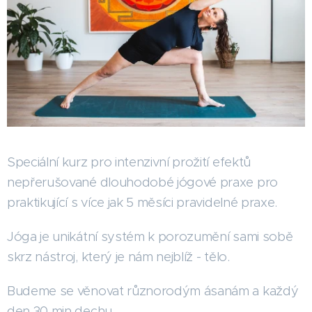
Speciální kurz pro intenzivní prožití efektů
nepřerušované dlouhodobé jógové praxe pro
praktikující s více jak 5 měsíci pravidelné praxe.
Jóga je unikátní systém k porozumění sami sobě
skrz nástroj, který je nám nejblíž - tělo.
Budeme se věnovat různorodým ásanám a každý
den 30 min dechu.